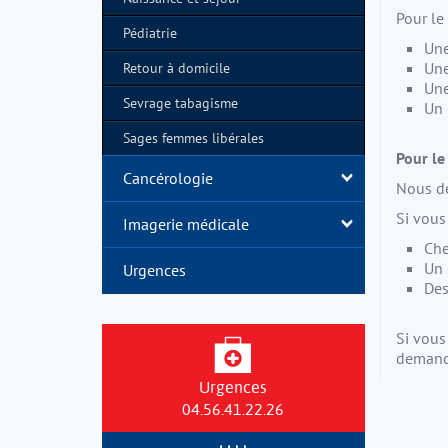
Pour le
Pédiatrie
Une
Une
Retour à domicile
Une
Sevrage tabagisme
Un 
Sages femmes libérales
Pour le
Cancérologie
Nous dé
Si vous
Imagerie médicale
Che
Un 
Urgences
Des
Si vous
demande
Urgences
04.56.41.22.26