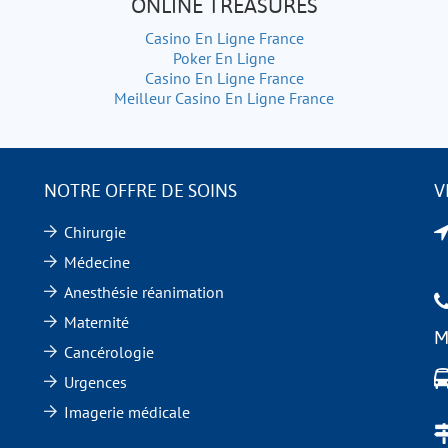
ONLINE TREASURES
Casino En Ligne France
Poker En Ligne
Casino En Ligne France
Meilleur Casino En Ligne France
NOTRE OFFRE DE SOINS
V
Chirurgie
Médecine
Anesthésie réanimation
Maternité
M
Cancérologie
Urgences
Imagerie médicale