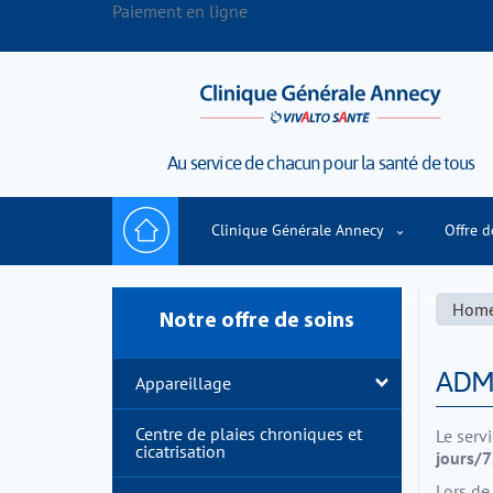
Paiement en ligne
Au service de chacun pour la santé de tous
Clinique Générale Annecy
Offre d
Prendre rendez-vous en ligne
Respect de la 
Hom
Notre offre de soins
ADM
Appareillage
Centre de plaies chroniques et
Le serv
cicatrisation
jours/7
Lors de