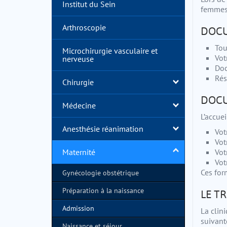
Institut du Sein
femmes
Arthroscopie
DOCU
Tou
Microchirurgie vasculaire et
Vot
nerveuse
Doc
Rés
Chirurgie
DOCU
Médecine
L’accue
Anesthésie réanimation
Vot
Vot
Maternité
Vot
Vot
Ces for
Gynécologie obstétrique
Préparation à la naissance
LE T
Admission
La clin
suivant
Naissance et séjour