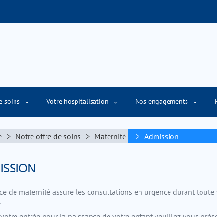
e soins
Votre hospitalisation
Nos engagements
confidentialité
Politique de cookies
e
Notre offre de soins
Maternité
Admission
ISSION
ice de maternité assure les consultations en urgence durant toute 
.
 votre entrée pour la naissance de votre enfant veuillez vous prés