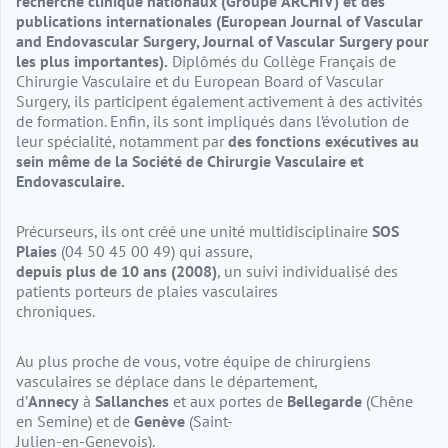
recherche clinique nationaux (Groupe
ARCHIV) et des
publications internationales (European Journal of Vascular
and
Endovascular Surgery, Journal of Vascular Surgery pour
les plus importantes)
.
Diplômés du Collège Français de
Chirurgie Vasculaire et du European Board of Vascular
Surgery,
ils participent également activement à des activités
de formation. En
fi
n, ils sont impliqués dans
l’évolution de
leur spécialité, notamment par
des fonctions exécutives au
sein même de la
Société de Chirurgie Vasculaire et
Endovasculaire.
Précurseurs, ils ont créé une unité multidisciplinaire
SOS
Plaies
(
04 50 45 00 49
) qui assure,
depuis plus de 10 ans (2008)
, un suivi individualisé des
patients porteurs de plaies vasculaires
chroniques.
Au plus proche de vous, votre équipe de chirurgiens
vasculaires se déplace dans le département,
d’
Annecy
à
Sallanches
et aux portes de
Bellegarde
(Chêne
en Semine) et de
Genève
(Saint-
Julien-en-Genevois).