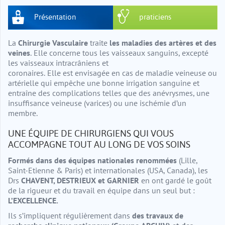
Présentation
praticiens
La
Chirurgie Vasculaire
traite
les maladies des artères et des
veines
.
Elle concerne tous les vaisseaux sanguins, excepté
les vaisseaux intracrâniens et
coronaires.
Elle est envisagée en cas de maladie veineuse ou
artérielle qui empêche une bonne
irrigation sanguine et
entraîne des complications telles que des anévrysmes, une
insu
ffi
sance veineuse (varices) ou une ischémie d’un
membre.
UNE ÉQUIPE DE CHIRURGIENS QUI VOUS
ACCOMPAGNE TOUT AU LONG DE VOS SOINS
Formés dans des équipes nationales renommées
(Lille,
Saint-Etienne & Paris) et
internationales
(USA, Canada), les
Drs
CHAVENT, DESTRIEUX et GARNIER
en ont gardé le goût
de la rigueur et du travail en équipe dans un seul but :
L’EXCELLENCE
.
Ils s’impliquent régulièrement dans
des travaux de