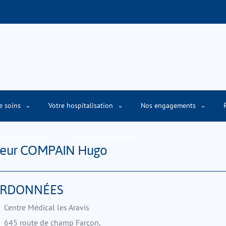
e soins
Votre hospitalisation
Nos engagements
confidentialité
Politique de cookies
teur COMPAIN Hugo
RDONNÉES
Centre Médical les Aravis
645 route de champ Farçon,