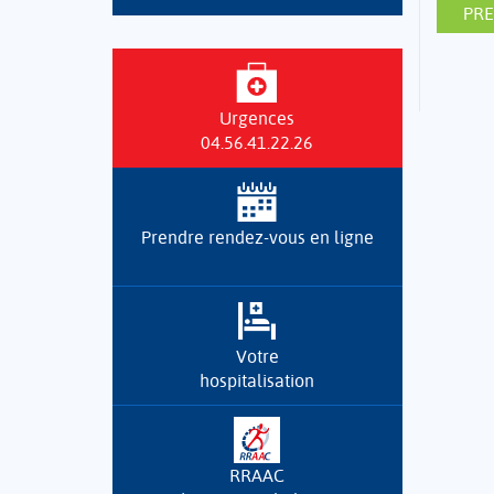
PR
Urgences
04.56.41.22.26
Prendre rendez-vous en ligne
Votre
hospitalisation
RRAAC