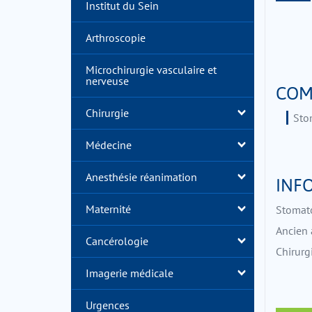
Institut du Sein
Arthroscopie
Microchirurgie vasculaire et
nerveuse
COM
Chirurgie
Sto
Médecine
Anesthésie réanimation
INF
Maternité
Stomato
Ancien 
Cancérologie
Chirurg
Imagerie médicale
Urgences