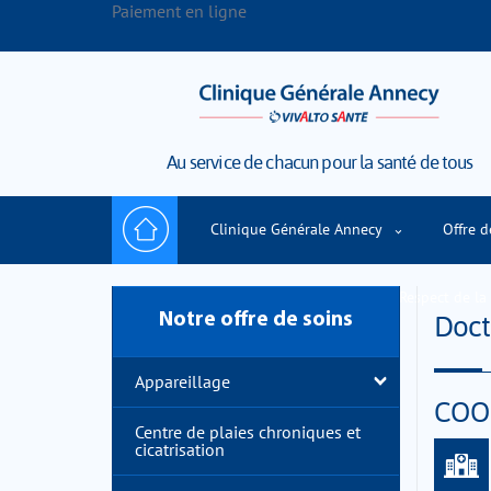
Paiement en ligne
Au service de chacun pour la santé de tous
Clinique Générale Annecy
Offre d
Prendre rendez-vous en ligne
Respect de la 
Doc
Notre offre de soins
Appareillage
COO
Centre de plaies chroniques et
cicatrisation