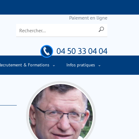
Paiement en ligne
04 50 33 04 04
Recrutement & Formations
Infos pratiques