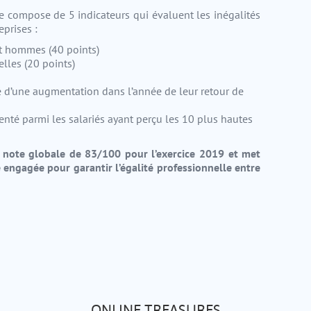
e compose de 5 indicateurs qui évaluent les inégalités
prises :
et hommes (40 points)
elles (20 points)
é d’une augmentation dans l’année de leur retour de
nté parmi les salariés ayant perçu les 10 plus hautes
 note globale de 8
3
/100 pour l’exercice 201
9
et met
engagée pour garantir l’égalité professionnelle entre
ONLINE TREASURES