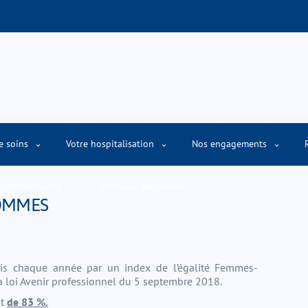
e soins
Votre hospitalisation
Nos engagements
confidentialité
Politique de cookies
HOMMES
mais chaque année par un index de l’égalité Femmes-
loi Avenir professionnel du 5 septembre 2018.
st
de 83 %.