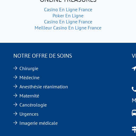
Casino En Ligne France
Poker En Ligne
Casino En Ligne France
Meilleur Casino En Ligne France
NOTRE OFFRE DE SOINS
V
Chirurgie
Médecine
Anesthésie réanimation
Maternité
M
Cancérologie
Urgences
Imagerie médicale