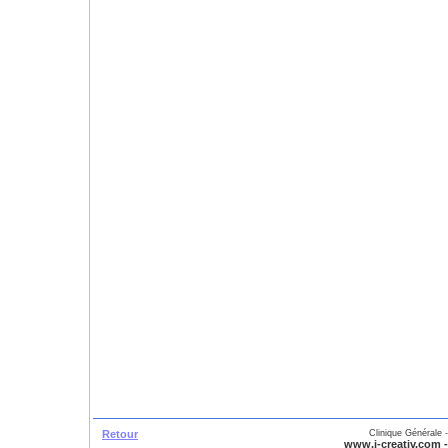
Retour
Clinique Générale
www.i-creativ.com -