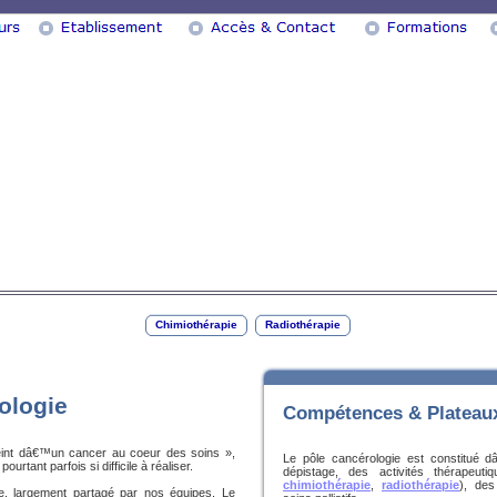
Chimiothérapie
Radiothérapie
ologie
Compétences & Plateau
nt dâ€™un cancer au coeur des soins »,
Le pôle cancérologie est constitué d
ourtant parfois si difficile à réaliser.
dépistage, des activités thérapeutiq
chimiothérapie
,
radiothérapie
), des
que, largement partagé par nos équipes. Le