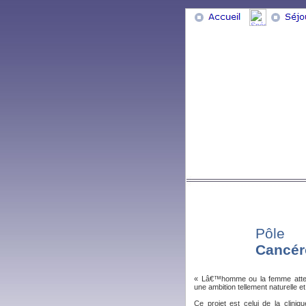
Pôle
Cancér
« Lâ€™homme ou la femme attei
une ambition tellement naturelle et p
Ce projet est celui de la clini