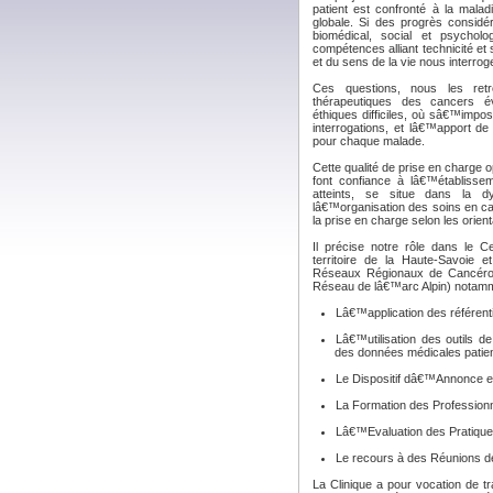
patient est confronté à la mala
globale. Si des progrès considé
biomédical, social et psychol
compétences alliant technicité e
et du sens de la vie nous interrog
Ces questions, nous les ret
thérapeutiques des cancers év
éthiques difficiles, où sâ€™impos
interrogations, et lâ€™apport d
pour chaque malade.
Cette qualité de prise en charge o
font confiance à lâ€™établisse
atteints, se situe dans la d
lâ€™organisation des soins en canc
la prise en charge selon les orien
Il précise notre rôle dans le 
territoire de la Haute-Savoie
Réseaux Régionaux de Cancérol
Réseau de lâ€™arc Alpin) notamm
Lâ€™application des référenti
Lâ€™utilisation des outils
des données médicales patien
Le Dispositif dâ€™Annonce e
La Formation des Professionn
Lâ€™Evaluation des Pratique
Le recours à des Réunions de 
La Clinique a pour vocation de tr