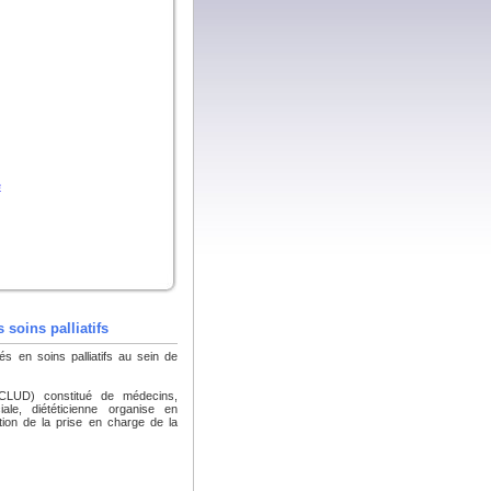
e
 soins palliatifs
iés en soins palliatifs au sein de
(CLUD) constitué de médecins,
iale, diététicienne organise en
ation de la prise en charge de la