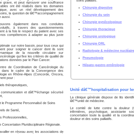
soins palliatifs.
die grave, et peut éprouver une souffrance
rables ont été réalisés dans les domaines
Chirurgie digestive
ogique, avec un réel développement des
t soins, la question de lâ€™accompagnement
Chirurgie du sein
e aussi.
Chirurgie gynécologique
rouvons également dans nos conduites
olutifs, à travers des questionnements
Chirurgie thoracique
ent à la fois le respect du patient avec ses
e nos compétences à adapter au plus juste
Chirurgie urologique
Chirurgie ORL
ptimale sur notre bassin, pour tous ceux qui
ment pour soigner le cancer dont ils sont
Radiologie & médecine nucléair
ynamique de la nouvelle circulaire sur
érologie qui fixe les critères de qualité de
Pneumologie
tations données par le Plan Cancer.
Hépato-gastro-entérologie
Centre de Coordination de Cancérologie du
 et dans le cadre de la Convergence des
ogie en Rhône-Alpes (Concorde, Oncora,
ent pour :
els thérapeutiques,
Unité dâ€™hospitalisation pour les
 de communication et dâ€™échange sécurisé
t,
La clinique générale dispose de lits identif
lâ€™unité de médecine.
t le Programme Personnalisé de Soins
Le comité de lutte contre la douleur 
els de Santé,
infirmières, psychologue, assistante soc
concertation toute la qualité et la coordin
s Professionnelles,
douleur et des soins palliatifs.
Concertation Pluridisciplinaire Régionale.
availler en réseau avec les associations de